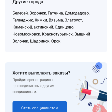
Другие города
Белебей
,
Воронеж
,
Гатчина
,
Домодедово
,
Геленджик
,
Химки
,
Вязьма
,
Златоуст
,
Каменск-Шахтинский
,
Одинцово
,
Новомосковск
,
Краснотурьинск
,
Вышний
Волочек
,
Шадринск
,
Орск
Хотите выполнять заказы?
Пройдите регистрацию и
присоеденитесь к другим
специалистам.
Стать специалистом