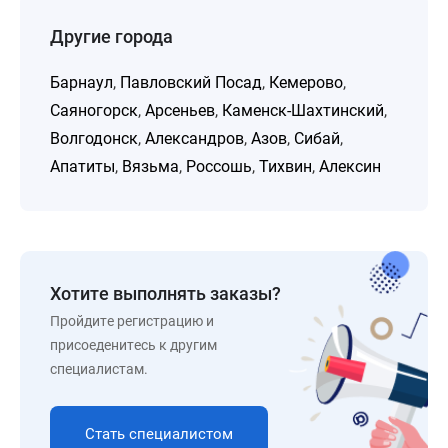
Другие города
Барнаул
,
Павловский Посад
,
Кемерово
,
Саяногорск
,
Арсеньев
,
Каменск-Шахтинский
,
Волгодонск
,
Александров
,
Азов
,
Сибай
,
Апатиты
,
Вязьма
,
Россошь
,
Тихвин
,
Алексин
Хотите выполнять заказы?
Пройдите регистрацию и
присоеденитесь к другим
специалистам.
Стать специалистом