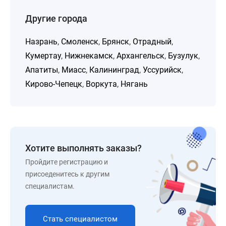
Другие города
Назрань
,
Смоленск
,
Брянск
,
Отрадный
,
Кумертау
,
Нижнекамск
,
Архангельск
,
Бузулук
,
Апатиты
,
Миасс
,
Калининград
,
Уссурийск
,
Кирово-Чепецк
,
Воркута
,
Нягань
Хотите выполнять заказы?
Пройдите регистрацию и
присоеденитесь к другим
специалистам.
Стать специалистом